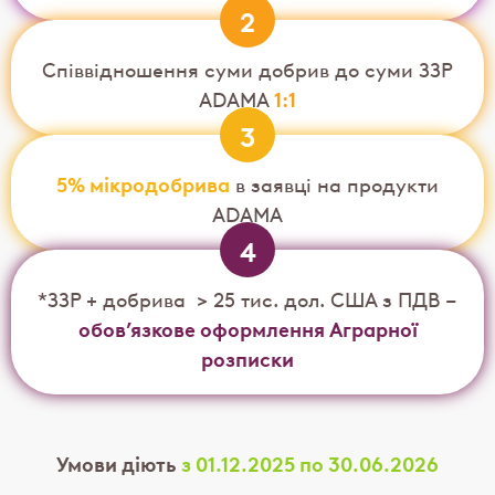
2
Співвідношення суми добрив до суми ЗЗР
1:1
ADAMA
3
5% мікродобрива
в заявці на продукти
ADAMA
4
*ЗЗР + добрива > 25 тис. дол. США з ПДВ –
обов’язкове оформлення Аграрної
розписки
Умови діють
з 01.12.2025 по 30.06.2026