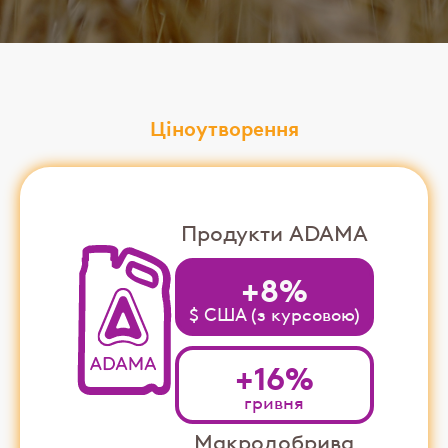
Ціноутворення
Продукти ADAMA
+8%
$ США (з курсовою)
+16%
гривня
Макродобрива