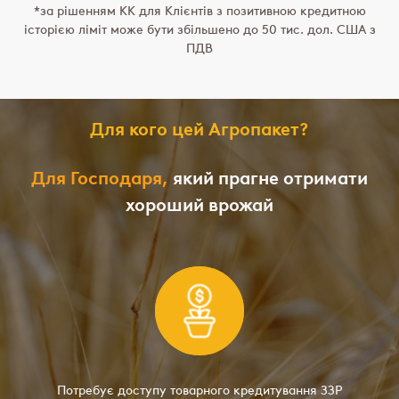
*за рішенням КК для Клієнтів з позитивною кредитною
історією ліміт може бути збільшено до 50 тис. дол. США з
ПДВ
Для кого цей Агропакет?
Для Господаря,
який прагне отримати
хороший врожай
Потребує доступу товарного кредитування ЗЗР