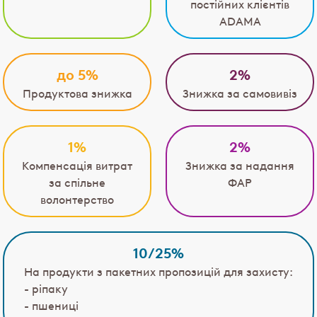
постійних клієнтів
ADAMA
до 5%
2%
Продуктова знижка
Знижка за самовивіз
1%
2%
Компенсація витрат
Знижка за надання
за спільне
ФАР
волонтерство
10/25%
На продукти з пакетних пропозицій для захисту:
- ріпаку
- пшениці