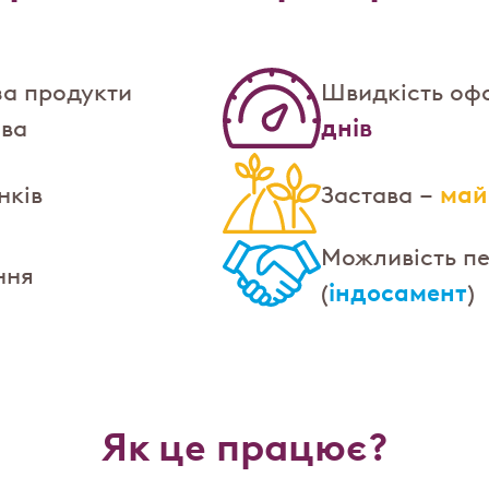
а продукти
Швидкість оф
днів
ва
май
нків
Застава –
Можливість п
ння
індосамент
(
)
Як це працює?