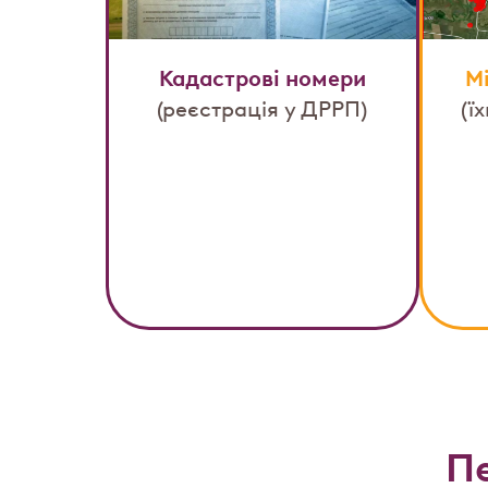
Кадастрові номери
М
(реєстрація у ДРРП)
(ї
П