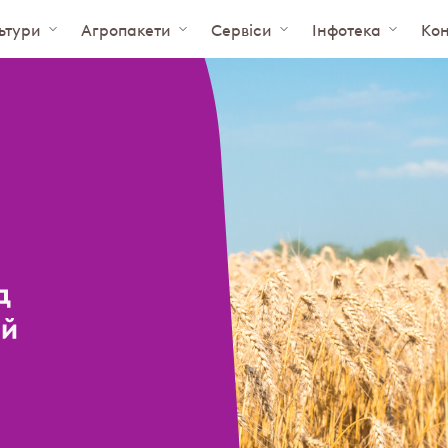
ьтури
Агропакети
Сервіси
Інфотека
Кон