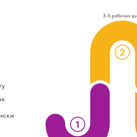
ту
ок
иски