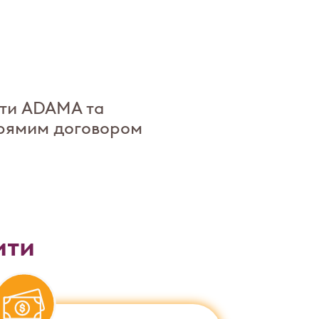
кти ADAMA та
прямим договором
ити