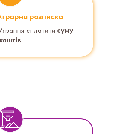
Аграрна розписка
суму
в’язання сплатити
коштів